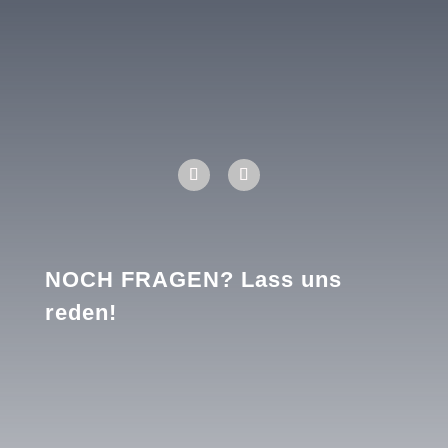
+43 650 56 18 246
aktiv@beziehungsweiseleben.at
NOCH FRAGEN? Lass uns
reden!