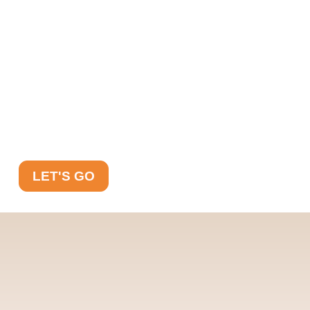
LET'S GO
Ich hab für dich
9 Geheimtipps
, wenn du dein
erstes Baby erwartest und eine gratis