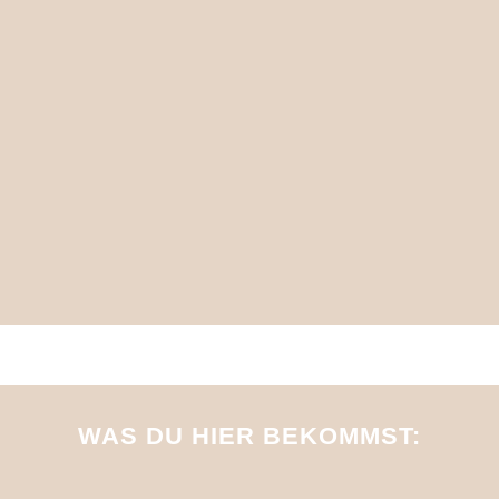
Inhalte. Null Risiko für dich.
Also, worauf noch warten?
WAS DU HIER BEKOMMST: