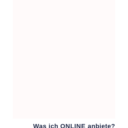
Du willst persönliche und individuell
abgestimte Antworten auf deine
Fragen? Dann bin ich für dich in
meiner Praxis vor Ort oder per
Telefon oder Videocall da!
Was ich ONLINE anbiete?