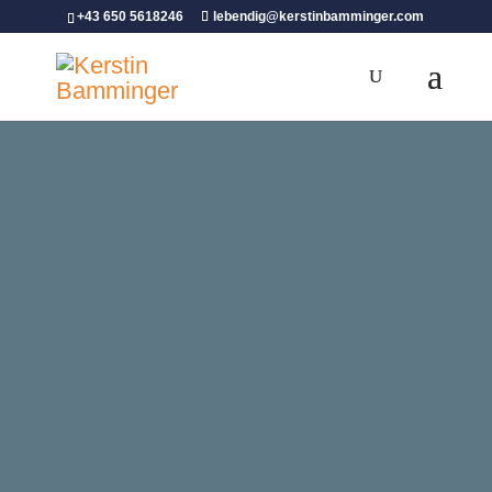
+43 650 5618246
lebendig@kerstinbamminger.com
FREE for YOU
HILFREICHER INPUT für
Paare
Hier findest du meinen 12 Fragen –
Beziehungscheck als wertvollen