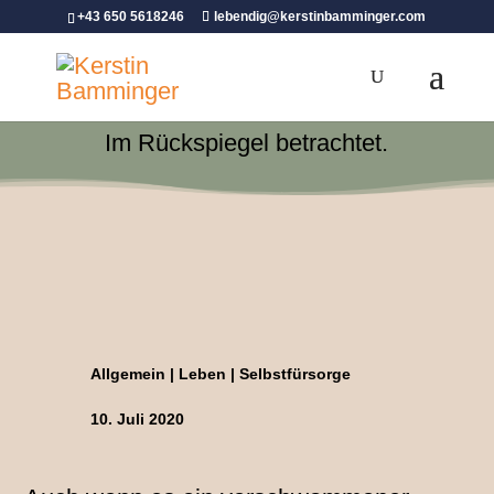
+43 650 5618246
lebendig@kerstinbamminger.com
Im Rückspiegel betrachtet.
Allgemein
|
Leben
|
Selbstfürsorge
10. Juli 2020