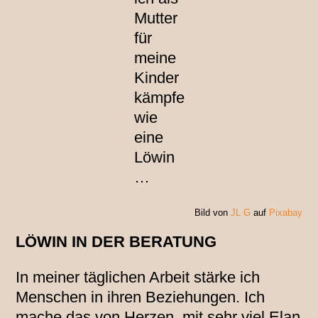
Mutter
für
meine
Kinder
kämpfe
wie
eine
Löwin
…
Bild von
JL G
auf
Pixabay
LÖWIN IN DER BERATUNG
In meiner täglichen Arbeit stärke ich
Menschen in ihren Beziehungen. Ich
mache das von Herzen, mit sehr viel Elan