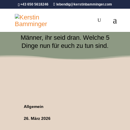
+43 650 5618246
lebendig@kerstinbamminger.com
Männer, ihr seid dran. Welche 5
Dinge nun für euch zu tun sind.
Allgemein
26. März 2026