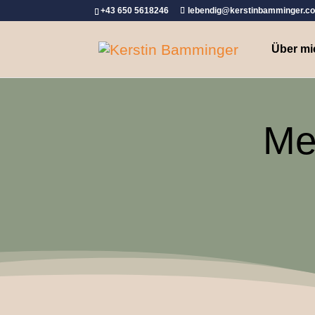
+43 650 5618246
lebendig@kerstinbamminger.c
Über mi
Me