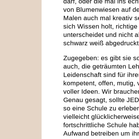
darf, oder die mal ins e
von Blumenwiesen auf de
Malen auch mal kreativ s
sich Wissen holt, richtig
unterscheidet und nicht al
schwarz weiß abgedruck
Zugegeben: es gibt sie sc
auch, die geträumten Lehr
Leidenschaft sind für ih
kompetent, offen, mutig, 
voller Ideen. Wir brauch
Genau gesagt, sollte JED
so eine Schule zu erleben
vielleicht glücklicherwei
fortschrittliche Schule h
Aufwand betreiben um ihr 