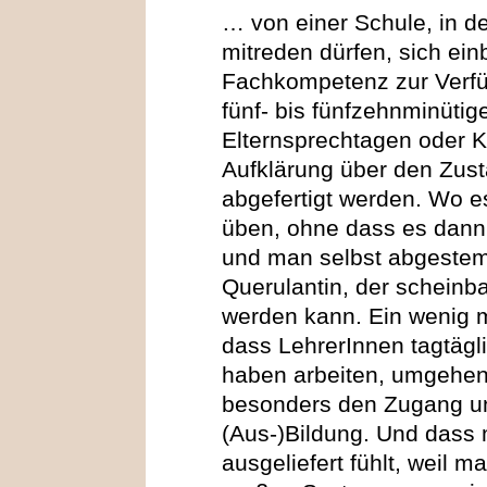
… von einer Schule, in der
mitreden dürfen, sich ein
Fachkompetenz zur Verfüg
fünf- bis fünfzehnminütig
Elternsprechtagen oder 
Aufklärung über den Zus
abgefertigt werden. Wo es
üben, ohne dass es dann 
und man selbst abgestem
Querulantin, der scheinb
werden kann. Ein wenig m
dass LehrerInnen tagtägli
haben arbeiten, umgehen
besonders den Zugang u
(Aus-)Bildung. Und dass 
ausgeliefert fühlt, weil 