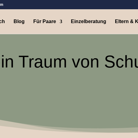
om
ch
Blog
Für Paare
Einzelberatung
Eltern & 
in Traum von Schu