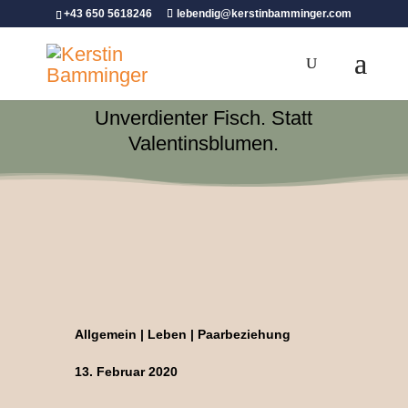
+43 650 5618246
lebendig@kerstinbamminger.com
Unverdienter Fisch. Statt
Valentinsblumen.
Allgemein
|
Leben
|
Paarbeziehung
13. Februar 2020