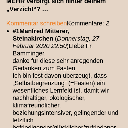
MEHR verbirgt sich hinter deinem
„Verzicht“? …
Kommentar schreiben
Kommentare:
2
#1Manfred Mitterer,
Steinakirchen
(
Donnerstag, 27
Februar 2020 22:50
)LIebe Fr.
Bamminger,
danke für diese sehr anregenden
Gedanken zum Fasten.
Ich bin fest davon überzeugt, dass
„Selbstbegrenzung“ (=Fasten) ein
wesentliches Lernfeld ist, damit wir
nachhaltiger, ökologischer,
klimafreundlicher,
beziehungsintensiver, gelingender und
letztlich
befriedigender/glücklicher/zufriedener