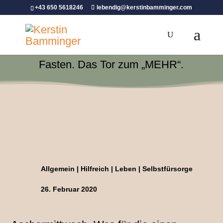
+43 650 5618246
lebendig@kerstinbamminger.com
Fasten. Das Tor zum „MEHR“.
Allgemein
|
Hilfreich
|
Leben
|
Selbstfürsorge
26. Februar 2020