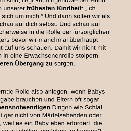
 sind, liegt auch irgendwie der Hund
in unserer
frühesten Kindheit
: „Ich
sich um mich.“ Und dann sollen wir als
chau auf dich selbst. Und schau auf
cherweise in die Rolle der fürsorglichen
aters bevor wir manchmal überhaupt
ut auf uns schauen. Damit wir nicht mit
 in eine Erwachsenenrolle stolpern,
teren Übergang
zu sorgen.
rnde Rolle also anlegen, wenn Babys
ngabe brauchen und Eltern oft sogar
bensnotwendigen
Dingen wie Schlaf
st gar nicht von Mädelsabenden oder
weil es ein Baby eben erfordert, die
 an zu stellen, um leben zu können?