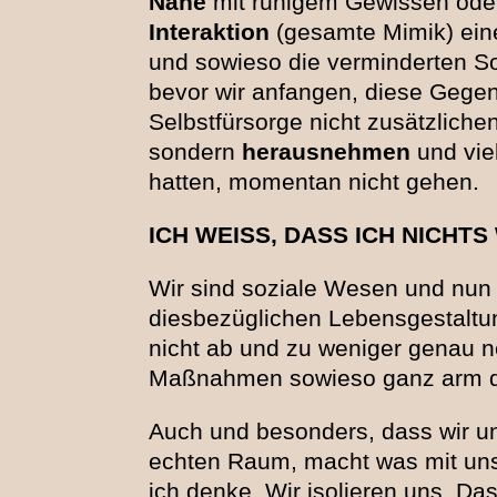
Nähe
mit ruhigem Gewissen od
Interaktion
(gesamte Mimik) ei
und sowieso die verminderten So
bevor wir anfangen, diese Gege
Selbstfürsorge nicht zusätzlich
sondern
herausnehmen
und viel
hatten, momentan nicht gehen.
ICH WEISS, DASS ICH NICHTS
Wir sind soziale Wesen und nun 
diesbezüglichen Lebensgestalt
nicht ab und zu weniger genau 
Maßnahmen sowieso ganz arm d
Auch und besonders, dass wir 
echten Raum, macht was mit uns
ich denke. Wir isolieren uns. Das