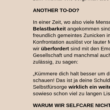
ANOTHER TO-DO?
In einer Zeit, wo also viele Men
Belastbarkeit
angekommen sind, 
freundlich gemeintes Zunicken i
Konfrontation auslöst vor lauter
wir
überfordert
sind mit den Emo
Gesellschaft und manchmal auch
zulässig, zu sagen:
„Kümmere dich halt besser um di
schauen! Das ist ja deine Schuld,
Selbstfürsorge
wirklich ein wei
sowieso schon viel zu langen Li
WARUM WIR SELFCARE NICH