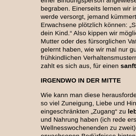
einer Bindungsperson angewiesen
begraben. Einerseits lernen wir 
werde versorgt, jemand kümmert 
Erwachsene plötzlich können: „S
dein Kind.“ Also kippen wir mögli
Mutter oder des fürsorglichen V
gelernt haben, wie wir mal nur g
frühkindlichen Verhaltensmustern
zahlt es sich aus, für einen
sanf
IRGENDWO IN DER MITTE
Wie kann man diese herausforde
so viel Zuneigung, Liebe und Hi
eingeschränkten „Zugang“ zu
le
und Nahrung haben (ich rede er
Wellnesswochenenden zu zweit), 
erwachsenen Bedürfnisse hinten