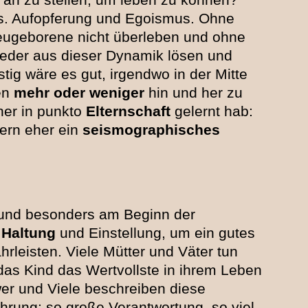
des. Aufopferung und Egoismus. Ohne
Neugeborene nicht überleben und ohne
ieder aus dieser Dynamik lösen und
tig wäre es gut, irgendwo in der Mitte
en
mehr oder weniger
hin und her zu
her in punkto
Elternschaft
gelernt hab:
ern eher ein
seismographisches
und besonders am Beginn der
 Haltung
und Einstellung, um ein gutes
leisten. Viele Mütter und Väter tun
das Kind das Wertvollste in ihrem Leben
wer und Viele beschreiben diese
hrung: so große Verantwortung, so viel