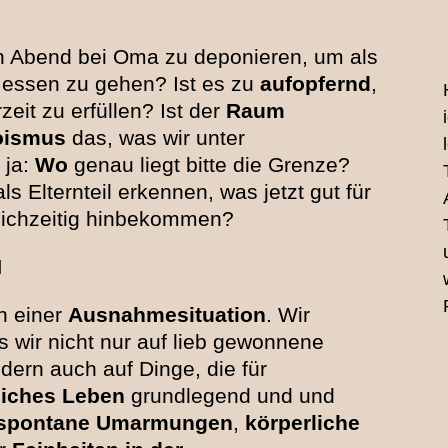
 Abend bei Oma zu deponieren, um als
t essen zu gehen? Ist es zu
aufopfernd
,
eit zu erfüllen? Ist der
Raum
oismus
das, was wir unter
 ja:
Wo
genau liegt bitte die Grenze?
ls Elternteil erkennen, was jetzt gut für
eichzeitig hinbekommen?
N
n einer
Ausnahmesituation
. Wir
s wir nicht nur auf lieb gewonnene
ndern auch auf Dinge, die für
liches Leben
grundlegend und und
spontane Umarmungen
,
körperliche