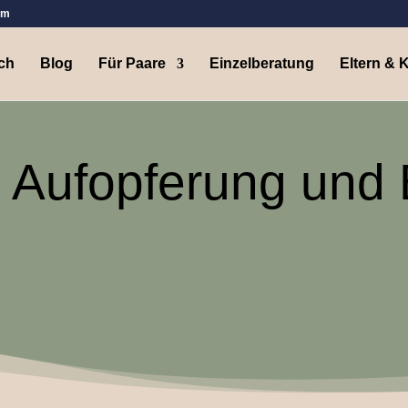
om
ch
Blog
Für Paare
Einzelberatung
Eltern & 
 Aufopferung und