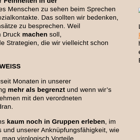
er
Feinheiten in der
nes Menschen zu sehen beim Sprechen
zialkontakte. Das sollten wir bedenken,
nsätze zu besprechen. Weil
en Druck
machen
soll,
e Strategien, die wir vielleicht schon
 WEISS
seit Monaten in unserer
ung
mehr als begrenzt
und wenn wir’s
nehmen mit den verordneten
ran.
uns
kaum noch in Gruppen erleben
, im
 und unserer Anknüpfungsfähigkeit, wie
 mag virologisch Vorteile