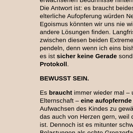
Die Antwort ist: es braucht bei
elterliche Aufopferung würden 
Egoismus könnten wir uns nie w
andere Lösungen finden. Langfris
zwischen diesen beiden Extrem
pendeln, denn wenn ich eins bis
es ist
sicher keine Gerade
sond
Protokoll
.
BEWUSST SEIN.
Es
braucht
immer wieder mal – 
Elternschaft –
eine aufopfernde
Aufwachsen des Kindes zu gewähr
das auch von Herzen gern, weil 
ist. Dennoch ist es mitunter sch
Belastungen als echte Grenzerfa