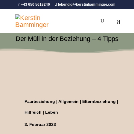
+43 650 5618246
lebendig@kerstinbamminger.com
Der Müll in der Beziehung – 4 Tipps
Paarbeziehung
|
Allgemein
|
Elternbeziehung
|
Hilfreich
|
Leben
3. Februar 2023