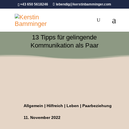
+43 650 5618246
lebendig@kerstinbamminger.com
13 Tipps für gelingende
Kommunikation als Paar
Allgemein
|
Hilfreich
|
Leben
|
Paarbeziehung
11. November 2022