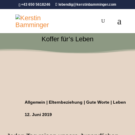
+43 650 5618246
lebendig@kerstinbamminger.com
Koffer für’s Leben
Allgemein
|
Elternbeziehung
|
Gute Worte
|
Leben
12. Juni 2019