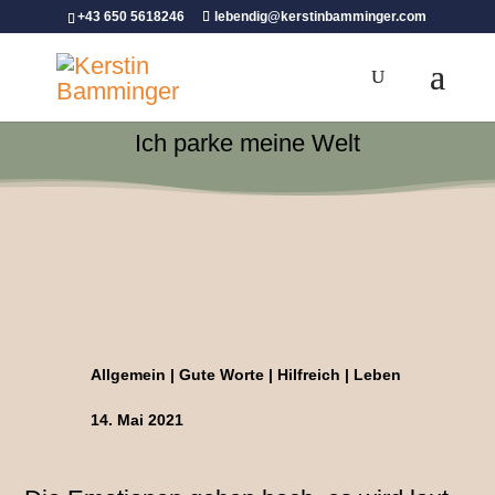
+43 650 5618246
lebendig@kerstinbamminger.com
Ich parke meine Welt
Allgemein
|
Gute Worte
|
Hilfreich
|
Leben
14. Mai 2021