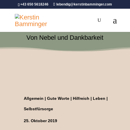
+43 650 5618246
lebendig@kerstinbamminger.com
Von Nebel und Dankbarkeit
Allgemein
|
Gute Worte
|
Hilfreich
|
Leben
|
Selbstfürsorge
25. Oktober 2019